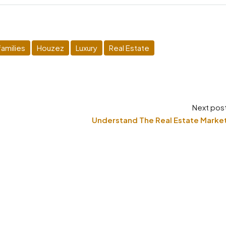
amilies
Houzez
Luxury
Real Estate
Next pos
Understand The Real Estate Marke