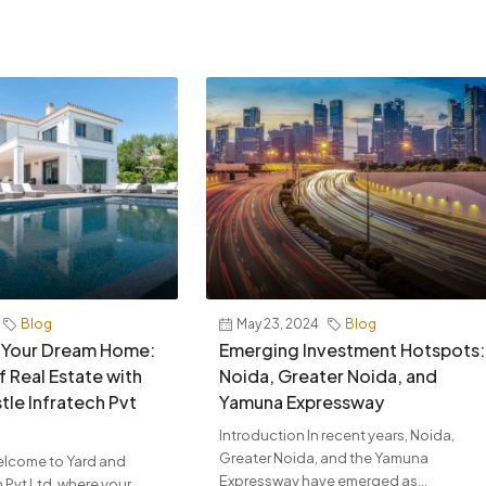
Blog
May 23, 2024
Blog
 Your Dream Home:
Emerging Investment Hotspots:
f Real Estate with
Noida, Greater Noida, and
tle Infratech Pvt
Yamuna Expressway
Introduction In recent years, Noida,
Greater Noida, and the Yamuna
elcome to Yard and
Expressway have emerged as...
 Pvt Ltd, where your