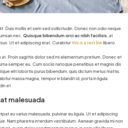
it. Duis mollis et sem sed sollicitudin. Donec non odio neque.
ccumsan nec.
Quisque bibendum orci ac nibh facilisis
, at
sus. Ut et adipiscing erat. Curabitur
this is a text link
libero
in at. Proin sagittis dolor sed mi elementum pretium. Donec et
 urna semper eu. Cum sociis natoque penatibus et magnis dis
stique elit lobortis purus bibendum, quis dictum metus mattis.
bitur massa magna, tempor in blandit id, porta in ligula.
din et.
is at malesuada
utpat eu varius malesuada, pulvinar eu ligula. Ut et adipiscing
ngue. Nam pharetra interdum vestibulum. Aenean gravida mi non
ncidunt, quam dolor condimentum metus, in convallis libero