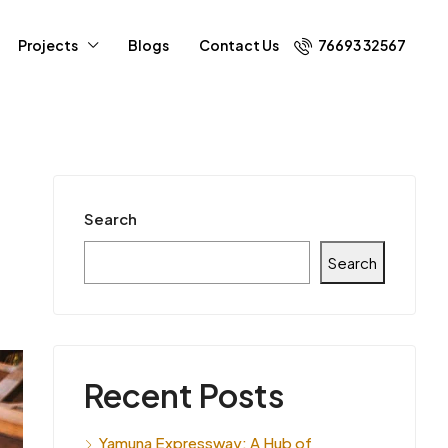
Projects
Blogs
Contact Us
76693 32567
Search
Search
Recent Posts
Yamuna Expressway: A Hub of