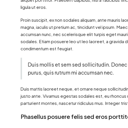
ligula ut eros.
Proin suscipit, ex non sodales aliquam, ante mauris lao
magna, iaculis ut pretium ac, tincidunt vel ipsum. Ma
accumsan nunc, nec scelerisque elit turpis eget mauris
sodales. Etiam posuere leo ut leo laoreet, a gravida dui 
condimentum est feugiat.
Duis mollis et sem sed sollicitudin. Donec
purus, quis rutrum mi accumsan nec.
Duis mattis laoreet neque, et ornare neque sollicitud
justo ante. Vivamus egestas sodales est, eu rhoncus
parturient montes, nascetur ridiculus mus. Integer tri
Phasellus posuere felis sed eros porttit