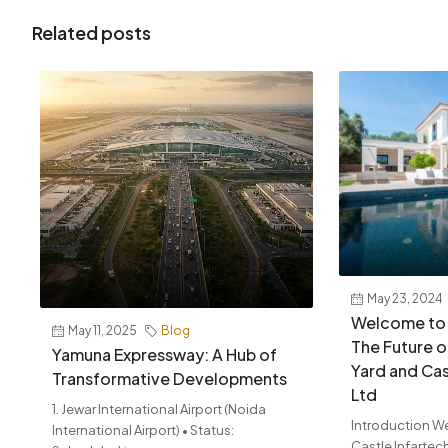
Related posts
May 23, 2024
Welcome to
May 11, 2025
Blog
The Future o
Yamuna Expressway: A Hub of
Yard and Cas
Transformative Developments
Ltd
1. Jewar International Airport (Noida
Introduction W
International Airport) • Status:
Castle Infartech