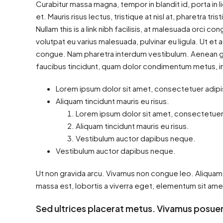
Curabitur massa magna, tempor in blandit id, porta in li
et. Mauris risus lectus, tristique at nisl at, pharetra tri
Nullam this is a link nibh facilisis, at malesuada orci co
volutpat eu varius malesuada, pulvinar eu ligula. Ut et 
congue. Nam pharetra interdum vestibulum. Aenean grav
faucibus tincidunt, quam dolor condimentum metus, in c
Lorem ipsum dolor sit amet, consectetuer adipis
Aliquam tincidunt mauris eu risus.
Lorem ipsum dolor sit amet, consectetuer 
Aliquam tincidunt mauris eu risus.
Vestibulum auctor dapibus neque.
Vestibulum auctor dapibus neque.
Ut non gravida arcu. Vivamus non congue leo. Aliquam 
massa est, lobortis a viverra eget, elementum sit ame
Sed ultrices placerat metus. Vivamus posuer