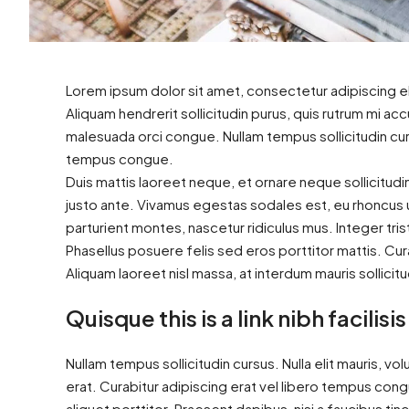
Lorem ipsum dolor sit amet, consectetur adipiscing el
Aliquam hendrerit sollicitudin purus, quis rutrum mi a
malesuada orci congue. Nullam tempus sollicitudin cur
tempus congue.
Duis mattis laoreet neque, et ornare neque sollicitud
justo ante. Vivamus egestas sodales est, eu rhoncus
parturient montes, nascetur ridiculus mus. Integer tri
Phasellus posuere felis sed eros porttitor mattis. Cura
Aliquam laoreet nisl massa, at interdum mauris sollicitu
Quisque this is a link nibh facilis
Nullam tempus sollicitudin cursus. Nulla elit mauris, vol
erat. Curabitur adipiscing erat vel libero tempus co
aliquet porttitor. Praesent dapibus, nisi a faucibus ti