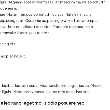
gula. Aliquam laoreet nisl massa, at interdum mauris sollicitudin
stique enim.
ngue. Nullam tempus sollicitudin cursus. Nulla elit mauris,
adipiscing erat. Curabitur adipiscing erat vel libero tempus
ida mi non aliquet porttitor. Praesent dapibus, nisi a
onvallis libero ligula ut eros.
cing elit.
adipiscing elit.
dapibus laoreet purus, vitae iaculis eros egestas ac. Mauris
t ligula. Maecenas venenatis eros quis porta laoreet.
e leo nunc, eget mollis odio posuere nec.